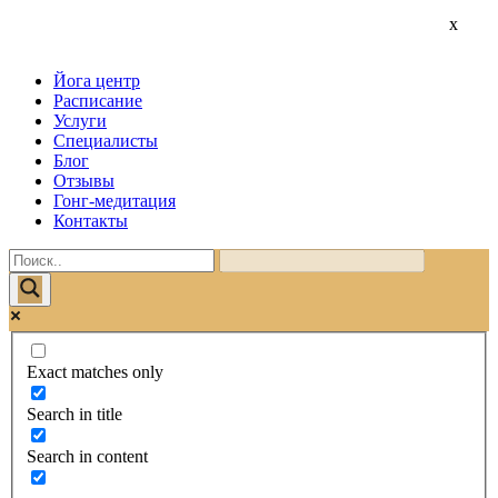
x
x
x
Йога центр
Расписание
Услуги
Специалисты
Блог
Отзывы
Гонг-медитация
Контакты
Exact matches only
Search in title
Search in content