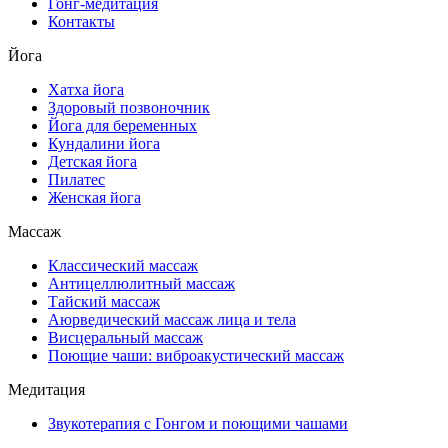
Гонг-медитация
Контакты
Йога
Хатха йога
Здоровый позвоночник
Йога для беременных
Кундалини йога
Детская йога
Пилатес
Женская йога
Массаж
Классический массаж
Антицеллюлитный массаж
Тайский массаж
Аюрведический массаж лица и тела
Висцеральный массаж
Поющие чаши: виброакустический массаж
Медитация
Звукотерапия с Гонгом и поющими чашами